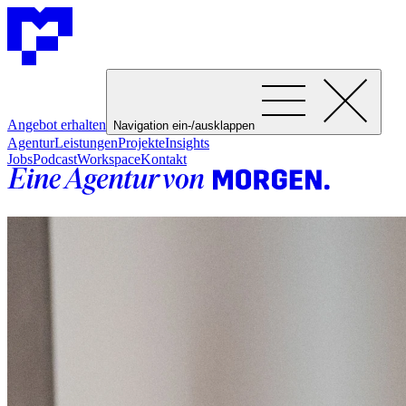
Angebot erhalten
Navigation ein-/ausklappen
Agentur
Leistungen
Projekte
Insights
Jobs
Podcast
Workspace
Kontakt
Entwicklung im Kern – für Erfol