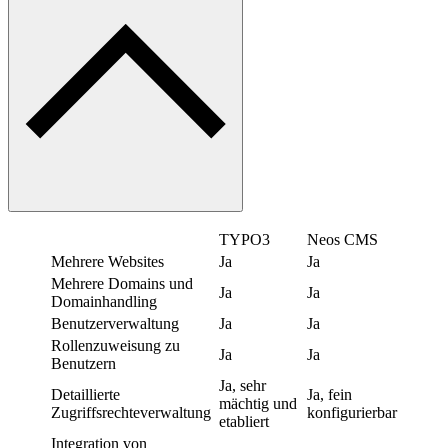
TYPO3
Neos CMS
Mehrere Websites
Ja
Ja
Mehrere Domains und
Ja
Ja
Domainhandling
Benutzerverwaltung
Ja
Ja
Rollenzuweisung zu
Ja
Ja
Benutzern
Ja, sehr
Detaillierte
Ja, fein
mächtig und
Zugriffsrechteverwaltung
konfigurierbar
etabliert
Integration von