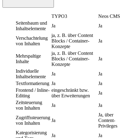
TYPO3
Neos CMS
Seitenbaum und
Ja
Ja
Inhaltselemente
ja, z. B. über Content
Verschachtelung
Blocks / Container-
Ja
von Inhalten
Konzepte
ja, z. B. über Content
Mehrspaltige
Blocks / Container-
Ja
Inhalte
Konzepte
Individuelle
Ja
Ja
Inhaltselemente
Textformatierung
Ja
Ja
Frontend / Inline-
eingeschränkt bzw.
Ja
Editing
über Erweiterungen
Zeitsteuerung
Ja
Ja
von Inhalten
Ja, über
Zugriffssteuerung
Ja
Content-
von Inhalten
Privileges
Kategorisierung
Ja
Ja