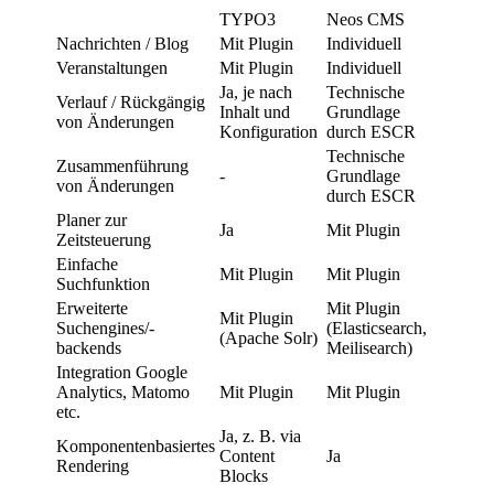
TYPO3
Neos CMS
Nachrichten / Blog
Mit Plugin
Individuell
Veranstaltungen
Mit Plugin
Individuell
Ja, je nach
Technische
Verlauf / Rückgängig
Inhalt und
Grundlage
von Änderungen
Konfiguration
durch ESCR
Technische
Zusammenführung
-
Grundlage
von Änderungen
durch ESCR
Planer zur
Ja
Mit Plugin
Zeitsteuerung
Einfache
Mit Plugin
Mit Plugin
Suchfunktion
Erweiterte
Mit Plugin
Mit Plugin
Suchengines/-
(Elasticsearch,
(Apache Solr)
backends
Meilisearch)
Integration Google
Analytics, Matomo
Mit Plugin
Mit Plugin
etc.
Ja, z. B. via
Komponentenbasiertes
Content
Ja
Rendering
Blocks