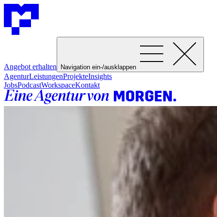
Angebot erhalten
Navigation ein-/ausklappen
Agentur
Leistungen
Projekte
Insights
Jobs
Podcast
Workspace
Kontakt