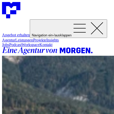
Angebot erhalten
Navigation ein-/ausklappen
Agentur
Leistungen
Projekte
Insights
Jobs
Podcast
Workspace
Kontakt