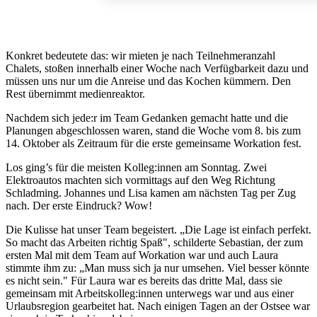
Konkret bedeutete das: wir mieten je nach Teilnehmeranzahl
Chalets, stoßen innerhalb einer Woche nach Verfügbarkeit dazu und
müssen uns nur um die Anreise und das Kochen kümmern. Den
Rest übernimmt medienreaktor.
Nachdem sich jede:r im Team Gedanken gemacht hatte und die
Planungen abgeschlossen waren, stand die Woche vom 8. bis zum
14. Oktober als Zeitraum für die erste gemeinsame Workation fest.
Los ging’s für die meisten Kolleg:innen am Sonntag. Zwei
Elektroautos machten sich vormittags auf den Weg Richtung
Schladming. Johannes und Lisa kamen am nächsten Tag per Zug
nach. Der erste Eindruck? Wow!
Die Kulisse hat unser Team begeistert. „Die Lage ist einfach perfekt.
So macht das Arbeiten richtig Spaß", schilderte Sebastian, der zum
ersten Mal mit dem Team auf Workation war und auch Laura
stimmte ihm zu: „Man muss sich ja nur umsehen. Viel besser könnte
es nicht sein." Für Laura war es bereits das dritte Mal, dass sie
gemeinsam mit Arbeitskolleg:innen unterwegs war und aus einer
Urlaubsregion gearbeitet hat. Nach einigen Tagen an der Ostsee war