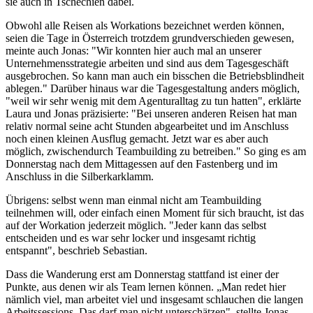
sie auch in Tschechien dabei.
Obwohl alle Reisen als Workations bezeichnet werden können,
seien die Tage in Österreich trotzdem grundverschieden gewesen,
meinte auch Jonas: "Wir konnten hier auch mal an unserer
Unternehmensstrategie arbeiten und sind aus dem Tagesgeschäft
ausgebrochen. So kann man auch ein bisschen die Betriebsblindheit
ablegen." Darüber hinaus war die Tagesgestaltung anders möglich,
"weil wir sehr wenig mit dem Agenturalltag zu tun hatten", erklärte
Laura und Jonas präzisierte: "Bei unseren anderen Reisen hat man
relativ normal seine acht Stunden abgearbeitet und im Anschluss
noch einen kleinen Ausflug gemacht. Jetzt war es aber auch
möglich, zwischendurch Teambuilding zu betreiben." So ging es am
Donnerstag nach dem Mittagessen auf den Fastenberg und im
Anschluss in die Silberkarklamm.
Übrigens: selbst wenn man einmal nicht am Teambuilding
teilnehmen will, oder einfach einen Moment für sich braucht, ist das
auf der Workation jederzeit möglich. "Jeder kann das selbst
entscheiden und es war sehr locker und insgesamt richtig
entspannt", beschrieb Sebastian.
Dass die Wanderung erst am Donnerstag stattfand ist einer der
Punkte, aus denen wir als Team lernen können. „Man redet hier
nämlich viel, man arbeitet viel und insgesamt schlauchen die langen
Arbeitssessions. Das darf man nicht unterschätzen", stellte Jonas