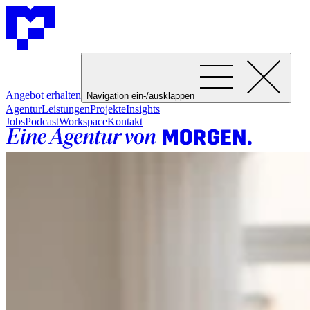
Angebot erhalten
Navigation ein-/ausklappen
Agentur
Leistungen
Projekte
Insights
Jobs
Podcast
Workspace
Kontakt