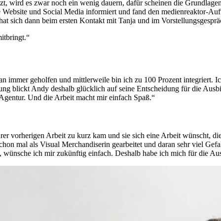
setzt, wird es zwar noch ein wenig dauern, dafür scheinen die Grundla
e Website und Social Media informiert und fand den medienreaktor-Auftr
 hat sich dann beim ersten Kontakt mit Tanja und im Vorstellungsgespräc
itbringt.“
 immer geholfen und mittlerweile bin ich zu 100 Prozent integriert. I
ng blickt Andy deshalb glücklich auf seine Entscheidung für die Ausbi
r Agentur. Und die Arbeit macht mir einfach Spaß.“
er vorherigen Arbeit zu kurz kam und sie sich eine Arbeit wünscht, die 
hon mal als Visual Merchandiserin gearbeitet und daran sehr viel Gefal
wünsche ich mir zukünftig einfach. Deshalb habe ich mich für die Au