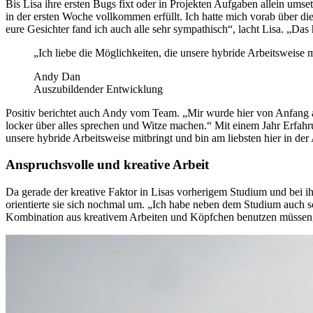
Bis Lisa ihre ersten Bugs fixt oder in Projekten Aufgaben allein um
in der ersten Woche vollkommen erfüllt. Ich hatte mich vorab über di
eure Gesichter fand ich auch alle sehr sympathisch“, lacht Lisa. „Das
„Ich liebe die Möglichkeiten, die unsere hybride Arbeitsweise m
Andy Dan
Auszubildender Entwicklung
Positiv berichtet auch Andy vom Team. „Mir wurde hier von Anfang an
locker über alles sprechen und Witze machen.“ Mit einem Jahr Erfahru
unsere hybride Arbeitsweise mitbringt und bin am liebsten hier in de
Anspruchsvolle und kreative Arbeit
Da gerade der kreative Faktor in Lisas vorherigem Studium und bei ihr
orientierte sie sich nochmal um. „Ich habe neben dem Studium auch sc
Kombination aus kreativem Arbeiten und Köpfchen benutzen müssen, 