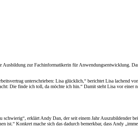
die Ausbildung zur Fachinformatikerin für Anwendungsentwicklung. Da
tsvertrag unterschrieben: Lisa glücklich,“ berichtet Lisa lachend von 
ht: Die finde ich toll, da möchte ich hin.“ Damit steht Lisa vor einer 
u schwierig“, erklärt Andy Dan, der seit einem Jahr Auszubildender be
ennen ist.“ Konkret mache sich das dadurch bemerkbar, dass Andy „imme