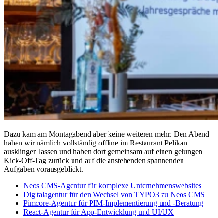
Dazu kam am Montagabend aber keine weiteren mehr. Den Abend
haben wir nämlich vollständig offline im Restaurant Pelikan
ausklingen lassen und haben dort gemeinsam auf einen gelungen
Kick-Off-Tag zurück und auf die anstehenden spannenden
Aufgaben vorausgeblickt.
Neos CMS-Agentur für komplexe Unternehmenswebsites
Digitalagentur für den Wechsel von TYPO3 zu Neos CMS
Pimcore-Agentur für PIM-Implementierung und -Beratung
React-Agentur für App-Entwicklung und UI/UX