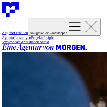
Angebot erhalten
Navigation ein-/ausklappen
Agentur
Leistungen
Projekte
Insights
Jobs
Podcast
Workspace
Kontakt