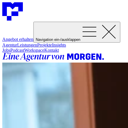
Angebot erhalten
Navigation ein-/ausklappen
Agentur
Leistungen
Projekte
Insights
Jobs
Podcast
Workspace
Kontakt