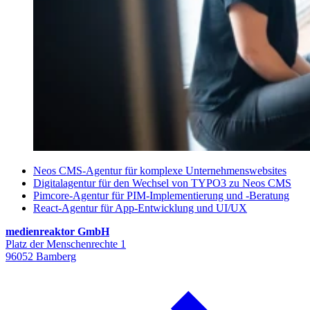
Neos CMS-Agentur für komplexe Unternehmenswebsites
Digitalagentur für den Wechsel von TYPO3 zu Neos CMS
Pimcore-Agentur für PIM-Implementierung und -Beratung
React-Agentur für App-Entwicklung und UI/UX
medienreaktor GmbH
Platz der Menschenrechte 1
96052 Bamberg