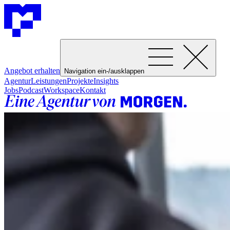
Angebot erhalten
Navigation ein-/ausklappen
Agentur
Leistungen
Projekte
Insights
Jobs
Podcast
Workspace
Kontakt