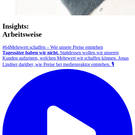
Insights:
Arbeitsweise
#64
Mehrwert schaffen – Wie unsere Preise entstehen
Tagessätze haben wir nicht.
Stattdessen wollen wir unseren
Kunden aufzeigen, welchen Mehrwert wir schaffen können. Jonas
Lindner darüber, wie Preise bei medienreaktor entstehen. 🎙