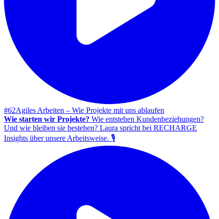
#62
Agiles Arbeiten – Wie Projekte mit uns ablaufen
Wie starten wir Projekte?
Wie entstehen Kundenbeziehungen?
Und wie bleiben sie bestehen? Laura spricht bei RECHARGE
Insights über unsere Arbeitsweise. 🎙